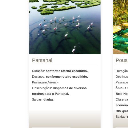
Pantanal
Pous
Duração:
conforme roteiro escolhido.
Duração
Destinos:
conforme roteiro escolhido.
Destino
Passagem Aérea:
-
Passage
Observações:
Dispomos de diversos
ônibus 
roteiros para o Pantanal.
Belo Hor
Saídas:
diárias.
Observa
econôno
Rio Que
Saídas: