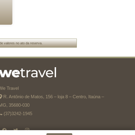
de valores no ato da reserva.
We Travel
R. Antônio de Matos, 156 – loja 8 – Centro, Itaúna –
MG, 35680-030
(37)3242-1945