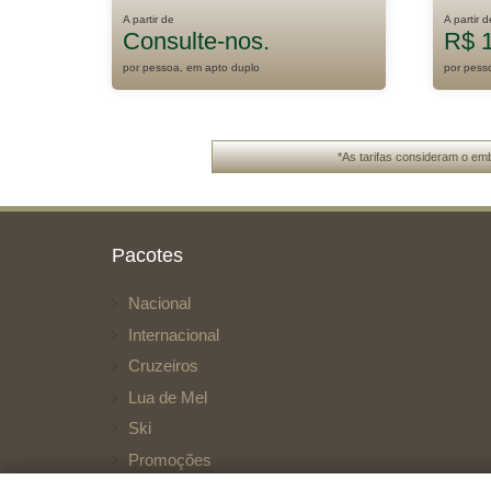
A partir de
A partir d
Consulte-nos.
R$ 1
por pessoa, em apto duplo
por pess
*As tarifas consideram o emb
Pacotes
Nacional
Internacional
Cruzeiros
Lua de Mel
Ski
Promoções
Personalize Seu Roteiro