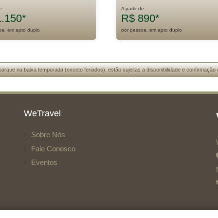
e
A partir de
.150*
R$ 890*
oa, em apto duplo
por pessoa, em apto duplo
arque na baixa temporada (exceto feriados), estão sujeitas a disponibilidade e confirmação 
WeTravel
Sobre Nós
Fale Conosco
Eventos