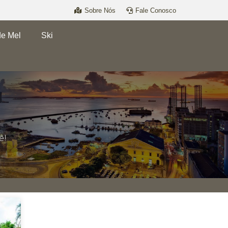
Sobre Nós
Fale Conosco
de Mel
Ski
ê!