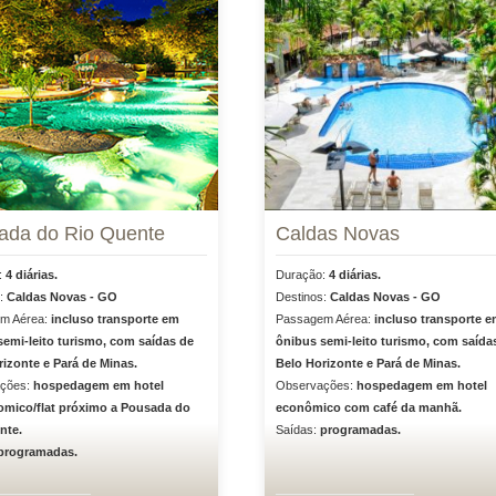
ada do Rio Quente
Caldas Novas
:
4 diárias.
Duração:
4 diárias.
s:
Caldas Novas - GO
Destinos:
Caldas Novas - GO
m Aérea:
incluso transporte em
Passagem Aérea:
incluso transporte 
semi-leito turismo, com saídas de
ônibus semi-leito turismo, com saída
izonte e Pará de Minas.
Belo Horizonte e Pará de Minas.
ções:
hospedagem em hotel
Observações:
hospedagem em hotel
mico/flat próximo a Pousada do
econômico com café da manhã.
nte.
Saídas:
programadas.
programadas.