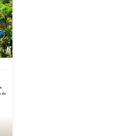
em
s de