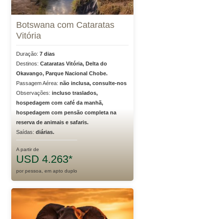
Botswana com Cataratas
Vitória
Duração:
7 dias
Destinos:
Cataratas Vitória, Delta do
Okavango, Parque Nacional Chobe.
Passagem Aérea:
não inclusa, consulte-nos
Observações:
incluso traslados,
hospedagem com café da manhã,
hospedagem com pensão completa na
reserva de animais e safaris.
Saídas:
diárias.
A partir de
USD 4.263*
por pessoa, em apto duplo