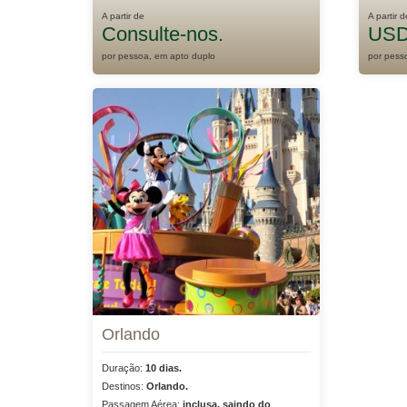
A partir de
A partir d
Consulte-nos.
USD
por pessoa, em apto duplo
por pess
Orlando
Duração:
10 dias.
Destinos:
Orlando.
Passagem Aérea:
inclusa, saindo do