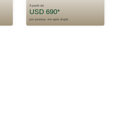
A partir de
USD 690*
por pessoa, em apto duplo