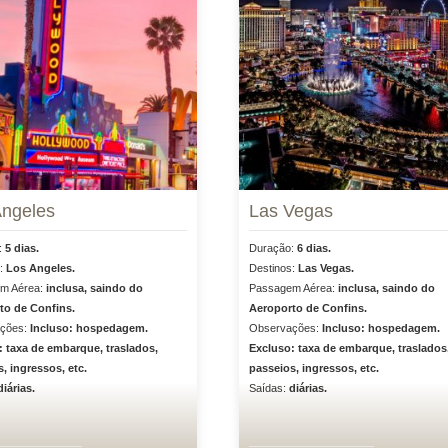
Angeles
Las Vegas
:
5 dias.
Duração:
6 dias.
s:
Los Angeles.
Destinos:
Las Vegas.
m Aérea:
inclusa, saindo do
Passagem Aérea:
inclusa, saindo do
to de Confins.
Aeroporto de Confins.
ções:
Incluso: hospedagem.
Observações:
Incluso: hospedagem.
 taxa de embarque, traslados,
Excluso: taxa de embarque, traslados
, ingressos, etc.
passeios, ingressos, etc.
diárias.
Saídas:
diárias.