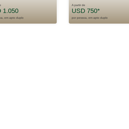
e
A partir de
 1.050
USD 750*
oa, em apto duplo
por pessoa, em apto duplo