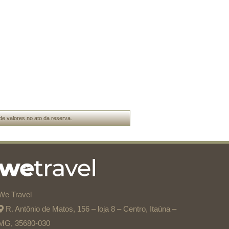
de valores no ato da reserva.
We Travel
R. Antônio de Matos, 156 – loja 8 – Centro, Itaúna –
MG, 35680-030