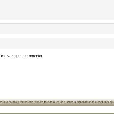
xima vez que eu comentar.
arque na baixa temporada (exceto feriados), estão sujeitas a disponibilidade e confirmação 