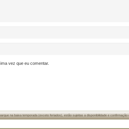
xima vez que eu comentar.
arque na baixa temporada (exceto feriados), estão sujeitas a disponibilidade e confirmação 